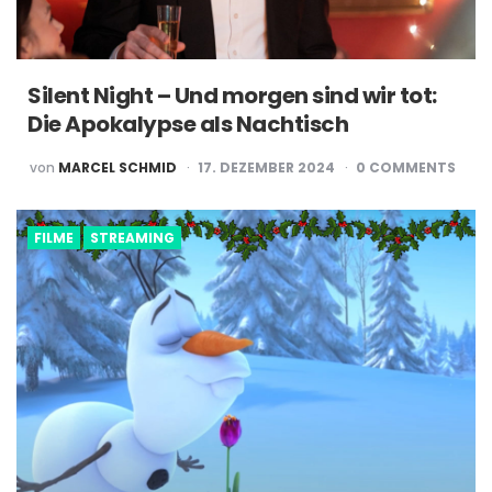
Silent Night – Und morgen sind wir tot:
Die Apokalypse als Nachtisch
POSTED
von
MARCEL SCHMID
17. DEZEMBER 2024
0
COMMENTS
BY
FILME
STREAMING