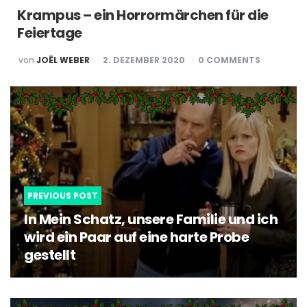
Krampus – ein Horrormärchen für die
Feiertage
POSTED
von
JOËL WEBER
2. DEZEMBER 2020
0
COMMENTS
BY
Post
navigation
PREVIOUS POST
In Mein Schatz, unsere Familie und ich
wird ein Paar auf eine harte Probe
gestellt