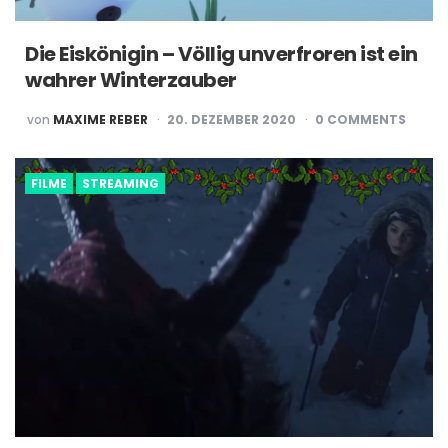
Die Eiskönigin – Völlig unverfroren ist ein
wahrer Winterzauber
POSTED
von
MAXIME REBER
20. DEZEMBER 2020
0
COMMENTS
BY
FILME
STREAMING