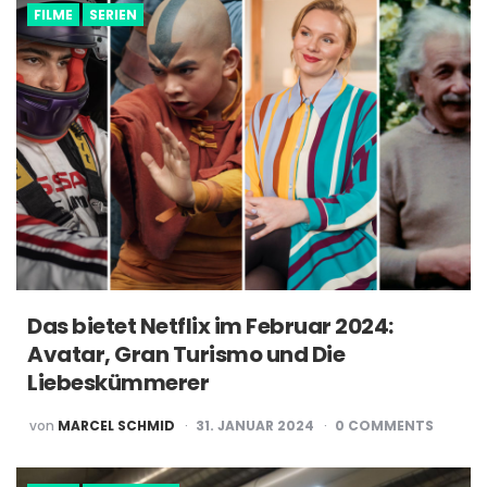
FILME
SERIEN
Das bietet Netflix im Februar 2024:
Avatar, Gran Turismo und Die
Liebeskümmerer
POSTED
von
MARCEL SCHMID
31. JANUAR 2024
0
COMMENTS
BY