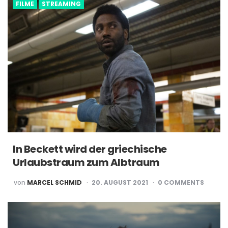
FILME
STREAMING
In Beckett wird der griechische
Urlaubstraum zum Albtraum
POSTED
von
MARCEL SCHMID
20. AUGUST 2021
0
COMMENTS
BY
Post
navigation