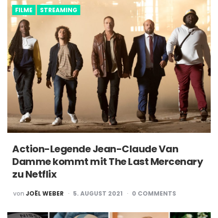
FILME
STREAMING
Action-Legende Jean-Claude Van
Damme kommt mit The Last Mercenary
zu Netflix
POSTED
von
JOËL WEBER
5. AUGUST 2021
0
COMMENTS
BY