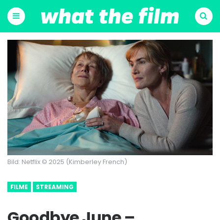
Menu
Suchen
Bild: Netflix © 2025 (Kimberley French)
FILME
STREAMING
Goodbye June –