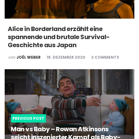
Alice in Borderland erzählt eine
spannende und brutale Survival-
Geschichte aus Japan
POSTED
von
JOËL WEBER
18. DEZEMBER 2020
2
COMMENTS
BY
Post
navigation
PREVIOUS POST
Man vs Baby – Rowan Atkinsons
seicht inszenierter Kampf als Baby-