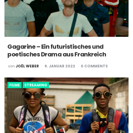
Gagarine – Ein futuristisches und
poetisches Drama aus Frankreich
POSTED
von
JOËL WEBER
9. JANUAR 2022
0
COMMENTS
BY
FILME
STREAMING