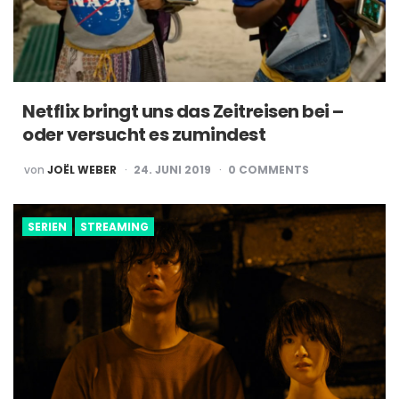
Netflix bringt uns das Zeitreisen bei –
oder versucht es zumindest
POSTED
von
JOËL WEBER
24. JUNI 2019
0
COMMENTS
BY
SERIEN
STREAMING