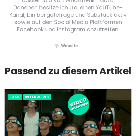
ausserhalb von Whatthefilm dazu.
Daneben besitze ich u.a. einen YouTube-
Kanal, bin bei gutefrage und Substack aktiv
sowie auf den Social Media Plattformen
Facebook und Instagram anzutreffen.
Website
Passend zu diesem Artikel
FILME
INTERVIEWS