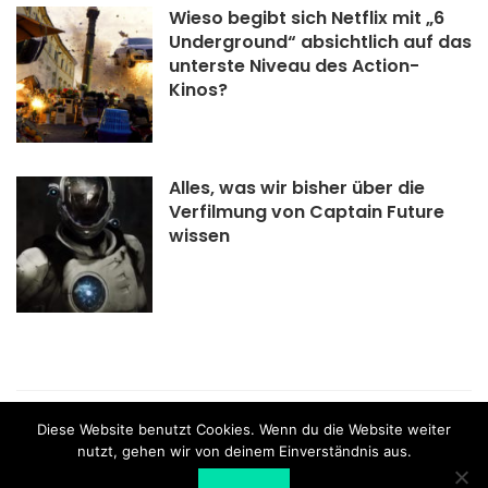
Wieso begibt sich Netflix mit „6
Underground“ absichtlich auf das
unterste Niveau des Action-
Kinos?
Alles, was wir bisher über die
Verfilmung von Captain Future
wissen
what the film - Schweizer Blog für Filme und Serien |
Diese Website benutzt Cookies. Wenn du die Website weiter
Impressum
nutzt, gehen wir von deinem Einverständnis aus.