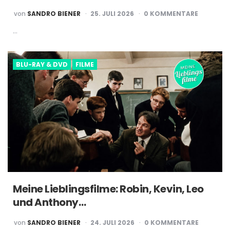
POSTED
von
SANDRO BIENER
25. JULI 2026
0 KOMMENTARE
BY
…
BLU-RAY & DVD
FILME
Meine Lieblingsfilme: Robin, Kevin, Leo
und Anthony…
POSTED
von
SANDRO BIENER
24. JULI 2026
0 KOMMENTARE
BY