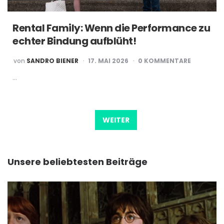
Rental Family: Wenn die Performance zu
echter Bindung aufblüht!
POSTED
von
SANDRO BIENER
17. MAI 2026
0 KOMMENTARE
BY
…
Beitragsnavigation
WEITER
Unsere beliebtesten Beiträge