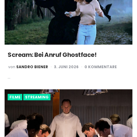
Scream: Bei Anruf Ghostface!
POSTED
von
SANDRO BIENER
3. JUNI 2026
0 KOMMENTARE
BY
…
FILME
STREAMING