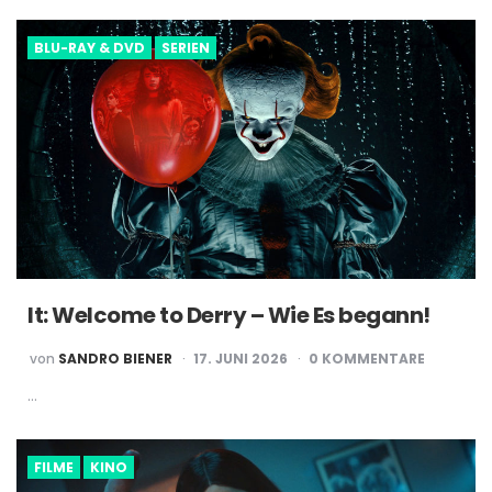
BLU-RAY & DVD
SERIEN
It: Welcome to Derry – Wie Es begann!
POSTED
von
SANDRO BIENER
17. JUNI 2026
0 KOMMENTARE
BY
…
FILME
KINO