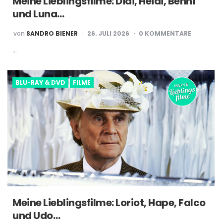
Meine Lieblingsfilme: Didi, Heidi, Benni
und Luna…
POSTED
von
SANDRO BIENER
26. JULI 2026
0 KOMMENTARE
BY
…
BLU-RAY & DVD
FILME
Meine Lieblingsfilme: Loriot, Hape, Falco
und Udo…