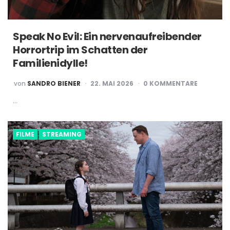
Speak No Evil: Ein nervenaufreibender
Horrortrip im Schatten der
Familienidylle!
POSTED
von
SANDRO BIENER
22. MAI 2026
0 KOMMENTARE
BY
…
FILME
STREAMING