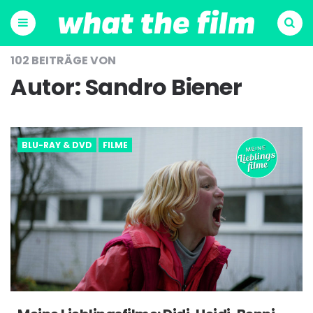
Menu
Suchen
102 BEITRÄGE VON
Autor:
Sandro Biener
BLU-RAY & DVD
FILME