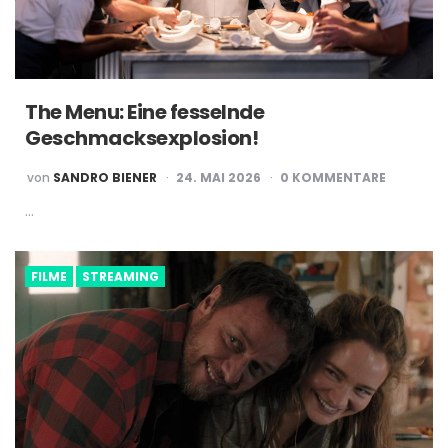
The Menu: Eine fesselnde
Geschmacksexplosion!
POSTED
von
SANDRO BIENER
24. MAI 2026
0 KOMMENTARE
BY
…
FILME
STREAMING