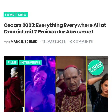
BY
FILME
KINO
Oscars 2023: Everything Everywhere All at
Once ist mit 7 Preisen der Abräumer!
POSTED
von
MARCEL SCHMID
13. MÄRZ 2023
0
COMMENTS
BY
FILME
INTERVIEWS