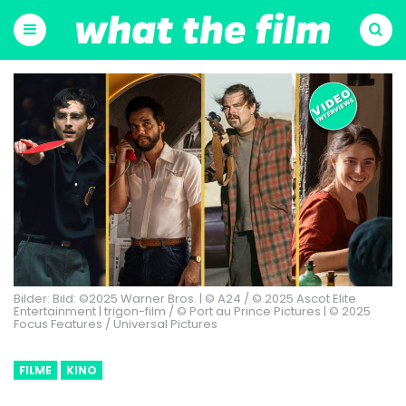
Menu
Suchen
Bilder: Bild: ©2025 Warner Bros. | © A24 / © 2025 Ascot Elite
Entertainment | trigon-film / © Port au Prince Pictures | © 2025
Focus Features / Universal Pictures
FILME
KINO