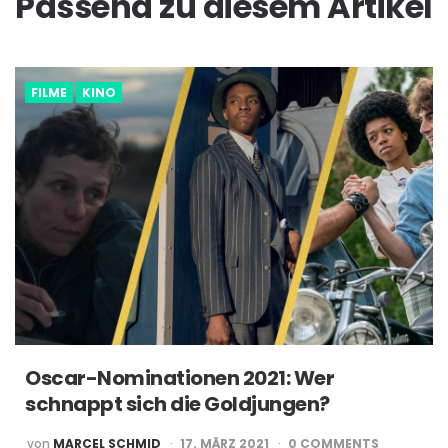
Passend zu diesem Artikel
FILME
KINO
Oscar-Nominationen 2021: Wer
schnappt sich die Goldjungen?
POSTED
von
MARCEL SCHMID
17. MÄRZ 2021
0
COMMENTS