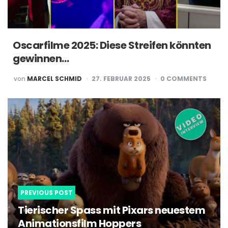
Oscarfilme 2025: Diese Streifen könnten
gewinnen…
POSTED
von
MARCEL SCHMID
27. FEBRUAR 2025
0
COMMENTS
BY
Post
navigation
PREVIOUS POST
Tierischer Spass mit Pixars neuestem
Animationsfilm Hoppers