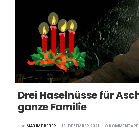
Drei Haselnüsse für Asch
ganze Familie
POSTED
von
MAXIME REBER
19. DEZEMBER 2021
0 KOMMENTARE
BY