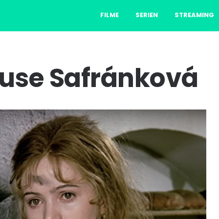
FILME
SERIEN
STREAMING
buse Safránková