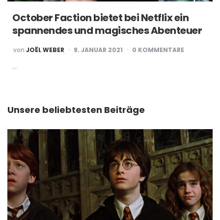
October Faction bietet bei Netflix ein
spannendes und magisches Abenteuer
POSTED
von
JOËL WEBER
9. JANUAR 2021
0 KOMMENTARE
BY
…
Unsere beliebtesten Beiträge