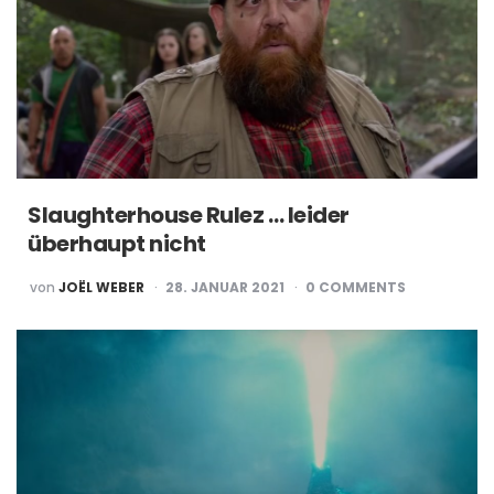
Slaughterhouse Rulez … leider
überhaupt nicht
POSTED
von
JOËL WEBER
28. JANUAR 2021
0
COMMENTS
BY
Post
navigation