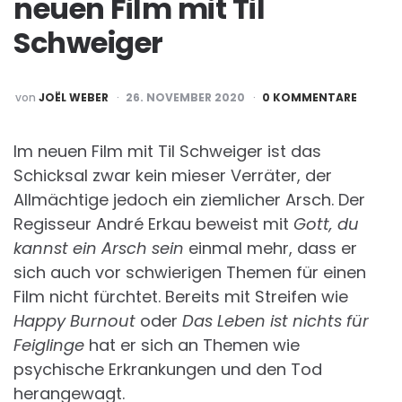
neuen Film mit Til
Schweiger
POSTED
von
JOËL WEBER
26. NOVEMBER 2020
0 KOMMENTARE
BY
Im neuen Film mit Til Schweiger ist das
Schicksal zwar kein mieser Verräter, der
Allmächtige jedoch ein ziemlicher Arsch. Der
Regisseur André Erkau beweist mit
Gott, du
kannst ein Arsch sein
einmal mehr, dass er
sich auch vor schwierigen Themen für einen
Film nicht fürchtet. Bereits mit Streifen wie
Happy Burnout
oder
Das Leben ist nichts für
Feiglinge
hat er sich an Themen wie
psychische Erkrankungen und den Tod
herangewagt.