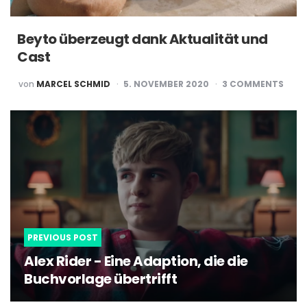
Beyto überzeugt dank Aktualität und
Cast
POSTED
von
MARCEL SCHMID
5. NOVEMBER 2020
3
COMMENTS
BY
Post
navigation
PREVIOUS POST
Alex Rider - Eine Adaption, die die
Buchvorlage übertrifft