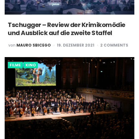
Tschugger – Review der Krimikomödie
und Ausblick auf die zweite Staffel
POSTED
von
MAURO SBICEGO
19. DEZEMBER 2021
2
COMMENTS
BY
FILME
KINO