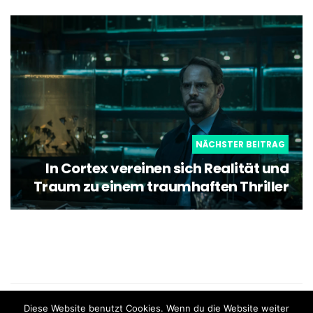
NÄCHSTER BEITRAG
In Cortex vereinen sich Realität und
Traum zu einem traumhaften Thriller
what the film - Schweizer Blog für Filme und Serien |
Diese Website benutzt Cookies. Wenn du die Website weiter
Impressum