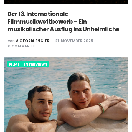
Der 13. Internationale
Filmmusikwettbewerb – Ein
musikalischer Ausflug ins Unheimliche
POSTED
von
VICTORIA ENGLER
21. NOVEMBER 2025
BY
0
COMMENTS
FILME
INTERVIEWS