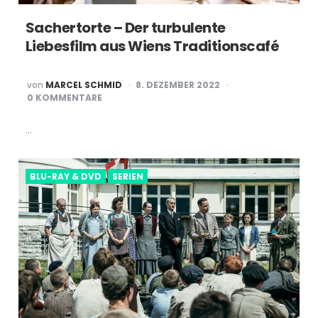
Sachertorte – Der turbulente
Liebesfilm aus Wiens Traditionscafé
POSTED
von
MARCEL SCHMID
8. DEZEMBER 2022
BY
0 KOMMENTARE
…
BLU-RAY & DVD
SERIEN