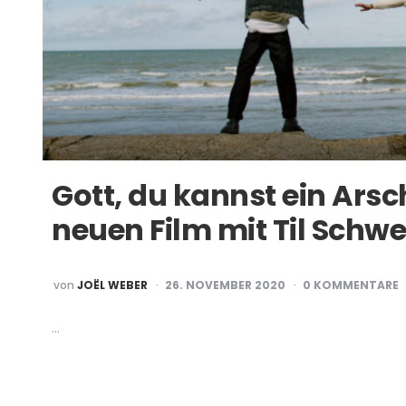
Gott, du kannst ein Arsc
neuen Film mit Til Schwe
POSTED
von
JOËL WEBER
26. NOVEMBER 2020
0 KOMMENTARE
BY
…