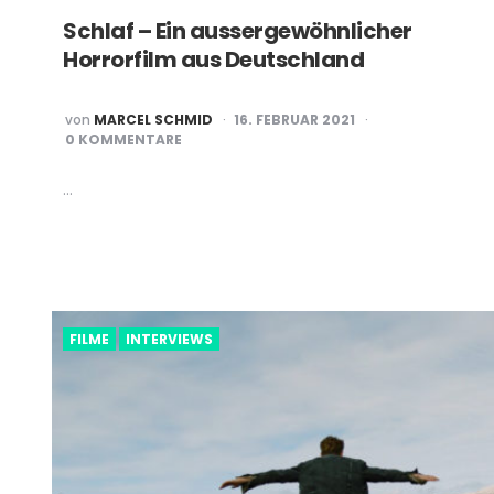
Schlaf – Ein aussergewöhnlicher
Horrorfilm aus Deutschland
POSTED
von
MARCEL SCHMID
16. FEBRUAR 2021
BY
0 KOMMENTARE
…
FILME
INTERVIEWS