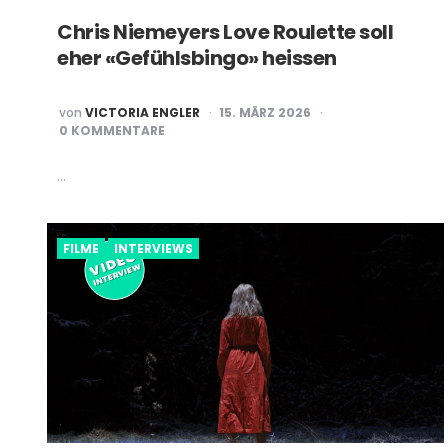
Chris Niemeyers Love Roulette soll
eher «Gefühlsbingo» heissen
POSTED
von
VICTORIA ENGLER
15. MÄRZ 2026
BY
0 KOMMENTARE
…
FILME
INTERVIEWS