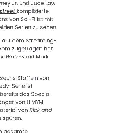
ney Jr. und Jude Law
street
komplizierte
ans von Sci-Fi ist mit
beiden Serien zu sehen.
alt auf dem Streaming-
n Rom zugetragen hat.
rk Waters
mit Mark
 sechs Staffeln von
dy-Serie ist
 bereits das Special
gänger von HIMYM
terial von
Rick and
 spüren.
ie gesamte