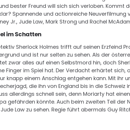
 und bester Freund will sich sich verloben. Kommt 
 klar? Spannende und actionreiche Neuverfilmung 
ey Jr., Jude Law, Mark Strong und Rachel McAdam
iel im Schatten
tektiv Sherlock Holmes trifft auf seinen Erzfeind Pro
ergrund und ist nur selten zu sehen. Als der österr
et zwar alles auf einen Selbstmord hin, doch Sherlo
ne Finger im Spiel hat. Der Verdacht erhärtet sich, a
nur knapp einem Anschlag entgehen kann. Mit ihr 
echerjagd, die ihn von England bis in die Schweiz 
s allerdings schnell sein, denn Moriarty hat einen 
opa gefährden könnte. Auch beim zweiten Teil der 
Jude Law zu sehen. Regie führt abermals Guy Ritch