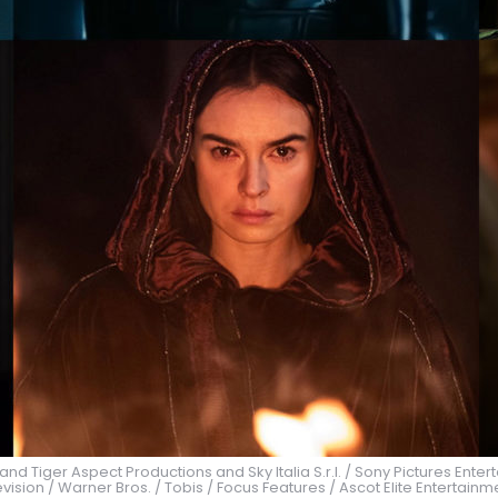
 and Tiger Aspect Productions and Sky Italia S.r.l. / Sony Pictures Ente
levision / Warner Bros. / Tobis / Focus Features / Ascot Elite Enterta