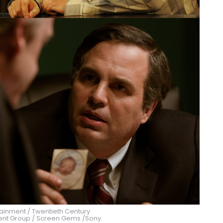
rtainment / Twentieth Century
inment Group / Screen Gems /Sony