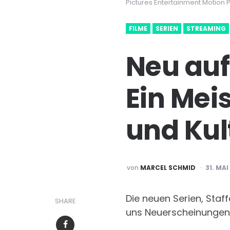
Pictures Entertainment Motion 
FILME
SERIEN
STREAMING
Neu auf
Ein Mei
und Kul
POSTED
von
MARCEL SCHMID
31. MAI
BY
Die neuen Serien, Staf
SHARE
uns Neuerscheinungen 