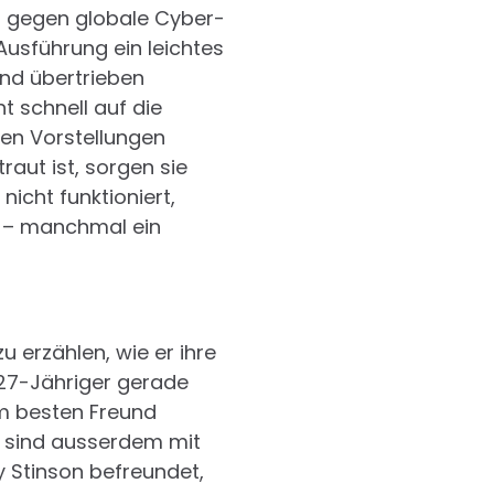
s gegen globale Cyber-
usführung ein leichtes
nd übertrieben
t schnell auf die
enen Vorstellungen
ut ist, sorgen sie
icht funktioniert,
n – manchmal ein
u erzählen, wie er ihre
s 27-Jähriger gerade
m besten Freund
rei sind ausserdem mit
 Stinson befreundet,