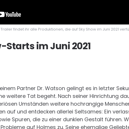
Trailer findet ihr alle Produktionen, die auf Sky Show im Juni 2021 verf
-Starts im Juni 2021
inem Partner Dr. Watson gelingt es in letzter Se
ine weitere Tat begeht. Nach seiner Hinrichtung da
teriösen Umständen weitere hochrangige Mensche
n auf und entdecken allerlei Seltsames: Ein verlas
wie Spuren, die zu einer dunklen Gestalt führen.
robleme auf Holmes zu. Seine ehemalige Geliebte