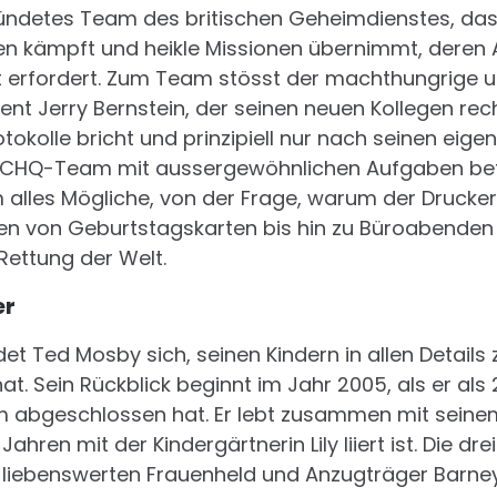
ündetes Team des britischen Geheimdienstes, da
n kämpft und heikle Missionen übernimmt, deren A
t erfordert. Zum Team stösst der machthungrige u
t Jerry Bernstein, der seinen neuen Kollegen rech
otokolle bricht und prinzipiell nur nach seinen eig
CHQ-Team mit aussergewöhnlichen Aufgaben betra
 alles Mögliche, von der Frage, warum der Drucker n
en von Geburtstagskarten bis hin zu Büroabende
Rettung der Welt.
er
t Ted Mosby sich, seinen Kindern in allen Details z
at. Sein Rückblick beginnt im Jahr 2005, als er al
um abgeschlossen hat. Er lebt zusammen mit seine
Jahren mit der Kindergärtnerin Lily liiert ist. Die d
liebenswerten Frauenheld und Anzugträger Barney