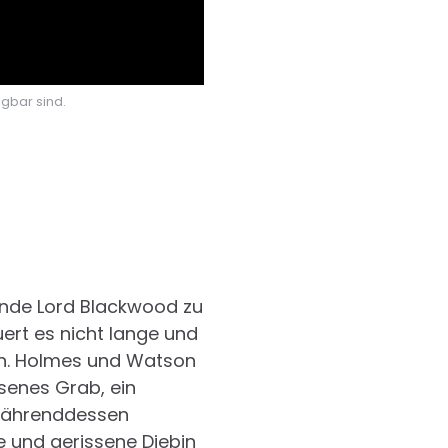
ügbar sind.
kunde Lord Blackwood zu
uert es nicht lange und
n. Holmes und Watson
senes Grab, ein
 Währenddessen
 und gerissene Diebin