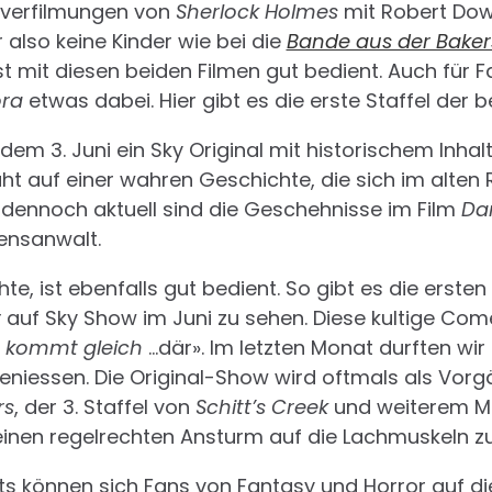
uverfilmungen von
Sherlock Holmes
mit Robert Dow
 also keine Kinder wie bei die
Bande aus der Baker
ist mit diesen beiden Filmen gut bedient. Auch für F
ora
etwas dabei. Hier gibt es die erste Staffel der 
 dem 3. Juni ein Sky Original mit historischem Inh
ruht auf einer wahren Geschichte, die sich im alte
r dennoch aktuell sind die Geschehnisse im Film
Da
ensanwalt.
e, ist ebenfalls gut bedient. So gibt es die ersten
r
auf Sky Show im Juni zu sehen. Diese kultige Come
 kommt gleich
…där». Im letzten Monat durften wir
eniessen. Die Original-Show wird oftmals als Vor
rs
, der 3. Staffel von
Schitt’s Creek
und weiterem Ma
nen regelrechten Ansturm auf die Lachmuskeln zu
 können sich Fans von Fantasy und Horror auf d