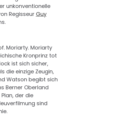
der unkonventionelle
von Regisseur
Guy
s.
f. Moriarty. Moriarty
eichische Kronprinz tot
ck ist sich sicher,
ls die einzige Zeugin,
und Watson begibt sich
ins Berner Oberland
Plan, der die
Neuverfilmung sind
ie.