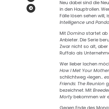
Neu dabei sind die Ne
in den Hauptrollen. Wer
Fälle lösen sehen will, 
Intelligence
und
Pand
Mit
Domina
startet ab
Anbieter. Die Serie be
Zwar nicht so alt, abe
Ruffalo als Unternehm
Wer lieber lachen möcht
How I Met Your Mothe
schlichtweg «legen…
es
Friends: The Reunion
g
bezeichnet. Mit
Breede
Morty
bekommen wir ei
Gegen Ende des Monats