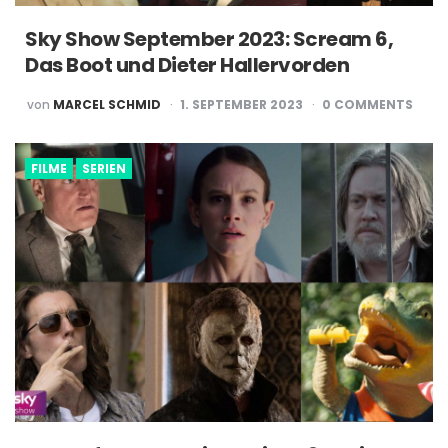
Sky Show September 2023: Scream 6,
Das Boot und Dieter Hallervorden
POSTED
von
MARCEL SCHMID
1. SEPTEMBER 2023
0
COMMENTS
BY
FILME
SERIEN