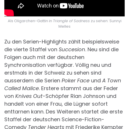
Als Oligarchen-Gattin in
Triangle of Sadness
zu sehen: Sunnyi
Melles
Zu den Serien-Highlights zählt beispielsweise
die vierte Staffel von
Succesion
. Neu sind die
Folgen auch mit der deutschen
Synchronisation verfügbar. Völlig neu und
erstmals in der Schweiz zu sehen sind
ausserdem die Serien
Poker Face
und
A Town
Called Malice
. Erstere stammt aus der Feder
von
Knives Out
-Schöpfer Rian Johnson und
handelt von einer Frau, die Lügner sofort
enttarnen kann. Des Weiteren startet die erste
Staffel der deutschen Science-Fiction-
Comedy
Tender Hearts
mit Friederike Kempter