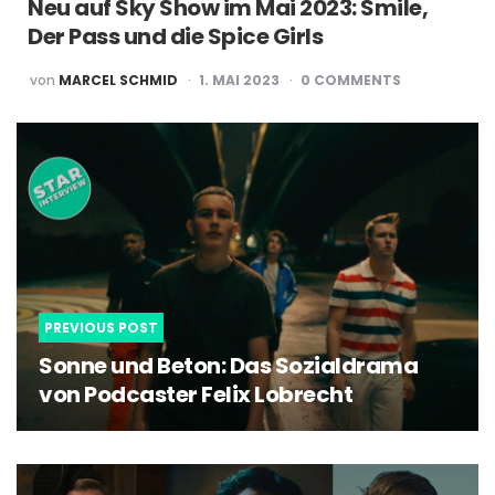
Neu auf Sky Show im Mai 2023: Smile,
Der Pass und die Spice Girls
POSTED
von
MARCEL SCHMID
1. MAI 2023
0
COMMENTS
BY
Post
navigation
PREVIOUS POST
Sonne und Beton: Das Sozialdrama
von Podcaster Felix Lobrecht