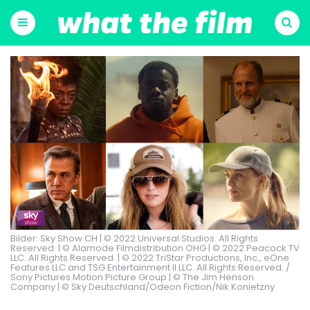
Menu
Suchen
Bilder: Sky Show CH | © 2022 Universal Studios. All Rights
Reserved. | © Alamode Filmdistribution OHG | © 2022 Peacock TV
LLC. All Rights Reserved. | © 2022 TriStar Productions, Inc., eOne
Features LLC and TSG Entertainment II LLC. All Rights Reserved. /
Sony Pictures Motion Picture Group | © The Jim Henson
Company | © Sky Deutschland/Odeon Fiction/Nik Konietzny