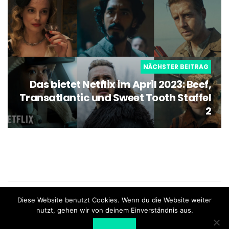
NÄCHSTER BEITRAG
Das bietet Netflix im April 2023: Beef,
Transatlantic und Sweet Tooth Staffel
2
what the film - Schweizer Blog für Filme und Serien |
Diese Website benutzt Cookies. Wenn du die Website weiter
Impressum
nutzt, gehen wir von deinem Einverständnis aus.