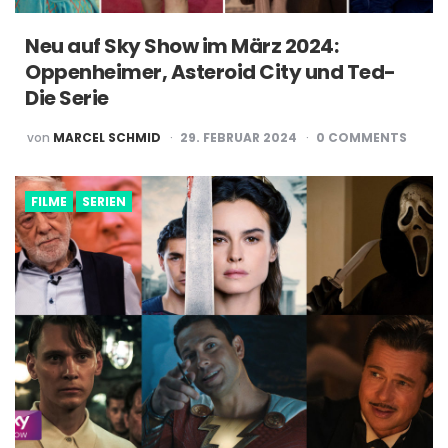
Neu auf Sky Show im März 2024:
Oppenheimer, Asteroid City und Ted-
Die Serie
POSTED
von
MARCEL SCHMID
29. FEBRUAR 2024
0
COMMENTS
BY
FILME
SERIEN