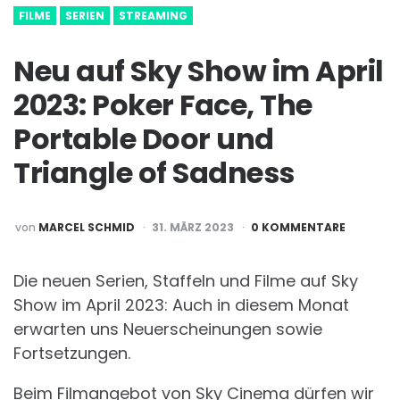
FILME
SERIEN
STREAMING
Neu auf Sky Show im April
2023: Poker Face, The
Portable Door und
Triangle of Sadness
POSTED
von
MARCEL SCHMID
31. MÄRZ 2023
0 KOMMENTARE
BY
Die neuen Serien, Staffeln und Filme auf Sky
Show im April 2023: Auch in diesem Monat
erwarten uns Neuerscheinungen sowie
Fortsetzungen.
Beim Filmangebot von Sky Cinema dürfen wir