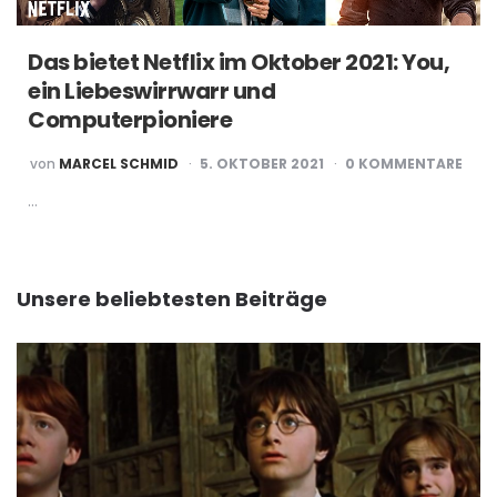
Das bietet Netflix im Oktober 2021: You,
ein Liebeswirrwarr und
Computerpioniere
POSTED
von
MARCEL SCHMID
5. OKTOBER 2021
0 KOMMENTARE
BY
…
Unsere beliebtesten Beiträge