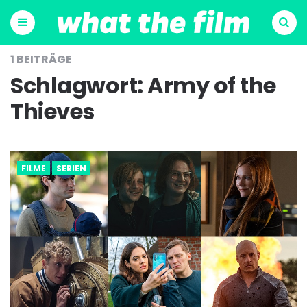
Menu
Suchen
1 BEITRÄGE
Schlagwort:
Army of the
Thieves
FILME
SERIEN