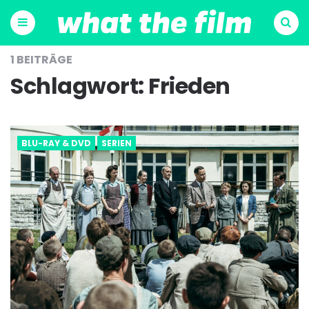
Menu
Suchen
1 BEITRÄGE
Schlagwort:
Frieden
BLU-RAY & DVD
SERIEN