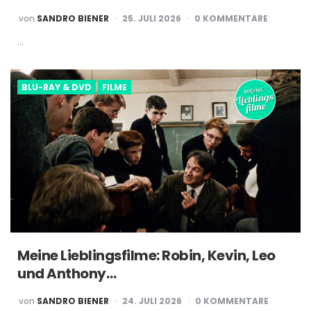
POSTED
von
SANDRO BIENER
25. JULI 2026
0 KOMMENTARE
BY
…
BLU-RAY & DVD
FILME
Meine Lieblingsfilme: Robin, Kevin, Leo
und Anthony…
POSTED
von
SANDRO BIENER
24. JULI 2026
0 KOMMENTARE
BY