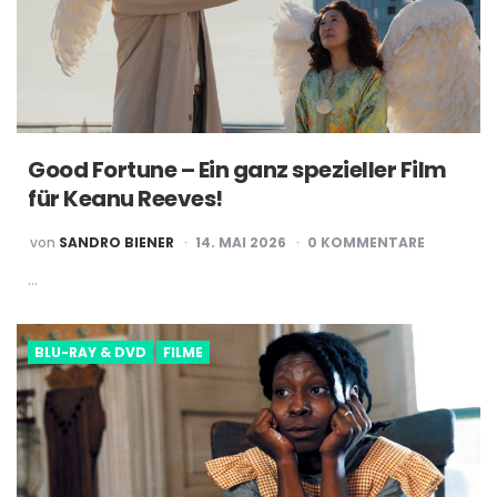
Good Fortune – Ein ganz spezieller Film
für Keanu Reeves!
POSTED
von
SANDRO BIENER
14. MAI 2026
0 KOMMENTARE
BY
…
BLU-RAY & DVD
FILME