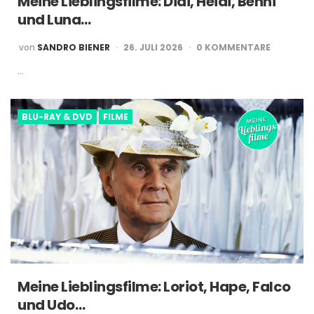
Meine Lieblingsfilme: Didi, Heidi, Benni
und Luna…
POSTED
von
SANDRO BIENER
26. JULI 2026
0 KOMMENTARE
BY
…
BLU-RAY & DVD
FILME
Meine Lieblingsfilme: Loriot, Hape, Falco
und Udo…