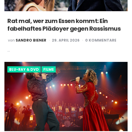
Rat mal, wer zum Essen kommt: Ein
fabelhaftes Plädoyer gegen Rassismus
POSTED
von
SANDRO BIENER
29. APRIL 2026
0 KOMMENTARE
BY
…
BLU-RAY & DVD
FILME