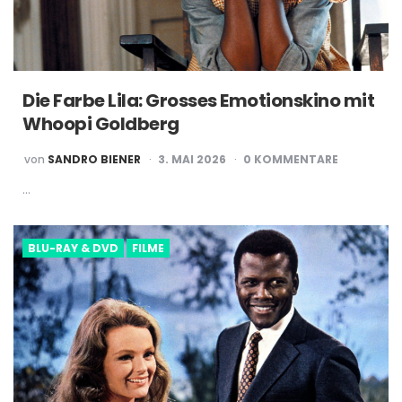
Die Farbe Lila: Grosses Emotionskino mit
Whoopi Goldberg
POSTED
von
SANDRO BIENER
3. MAI 2026
0 KOMMENTARE
BY
…
BLU-RAY & DVD
FILME