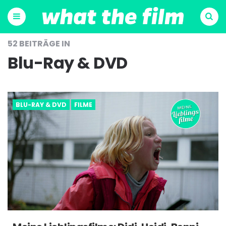
Menu
Suchen
52 BEITRÄGE IN
Blu-Ray & DVD
BLU-RAY & DVD
FILME