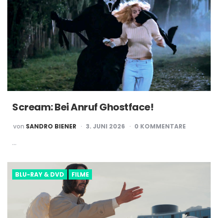
Scream: Bei Anruf Ghostface!
POSTED
von
SANDRO BIENER
3. JUNI 2026
0 KOMMENTARE
BY
…
BLU-RAY & DVD
FILME