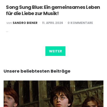
Song Sung Blue: Ein gemeinsames Leben
für die Liebe zur Musik!
POSTED
von
SANDRO BIENER
11. APRIL 2026
0 KOMMENTARE
BY
…
Beitragsnavigation
WEITER
Unsere beliebtesten Beiträge