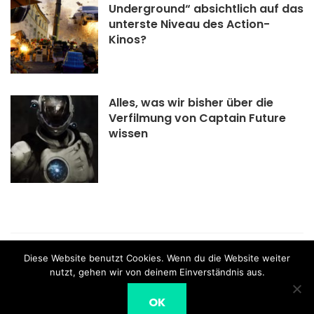
Underground“ absichtlich auf das
unterste Niveau des Action-
Kinos?
Alles, was wir bisher über die
Verfilmung von Captain Future
wissen
what the film - Schweizer Blog für Filme und Serien |
Diese Website benutzt Cookies. Wenn du die Website weiter
Impressum
nutzt, gehen wir von deinem Einverständnis aus.
OK