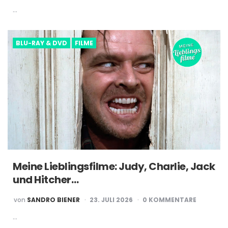
…
BLU-RAY & DVD
FILME
Meine Lieblingsfilme: Judy, Charlie, Jack
und Hitcher…
POSTED
von
SANDRO BIENER
23. JULI 2026
0 KOMMENTARE
BY
…