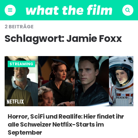
Menu
Suchen
2 BEITRÄGE
Schlagwort:
Jamie Foxx
STREAMING
Horror, SciFi und Reallife: Hier findet ihr
alle Schweizer Netflix-Starts im
September