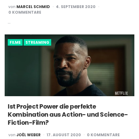
POSTED
von
MARCEL SCHMID
4. SEPTEMBER 2020
BY
0 KOMMENTARE
…
FILME
STREAMING
Ist Project Power die perfekte
Kombination aus Action- und Science-
Fiction-Film?
POSTED
von
JOËL WEBER
17. AUGUST 2020
0 KOMMENTARE
BY