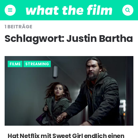
Menu
Suchen
1 BEITRÄGE
Schlagwort:
Justin Bartha
FILME
STREAMING
Hat Netflix mit Sweet Girl endlich einen