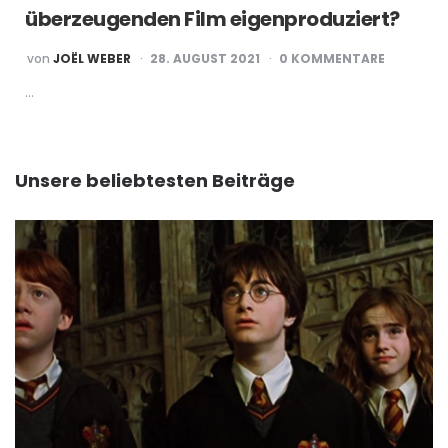
überzeugenden Film eigenproduziert?
POSTED
von
JOËL WEBER
28. AUGUST 2021
0 KOMMENTARE
BY
…
Unsere beliebtesten Beiträge