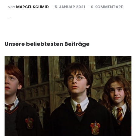
POSTED
von
MARCEL SCHMID
5. JANUAR 2021
0 KOMMENTARE
BY
…
Unsere beliebtesten Beiträge