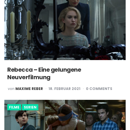
Rebecca – Eine gelungene
Neuverfilmung
POSTED
von
MAXIME REBER
18. FEBRUAR 2021
0
COMMENTS
BY
FILME
SERIEN