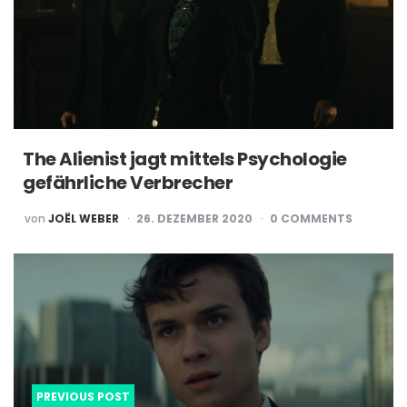
The Alienist jagt mittels Psychologie
gefährliche Verbrecher
POSTED
von
JOËL WEBER
26. DEZEMBER 2020
0
COMMENTS
BY
Post
navigation
PREVIOUS POST