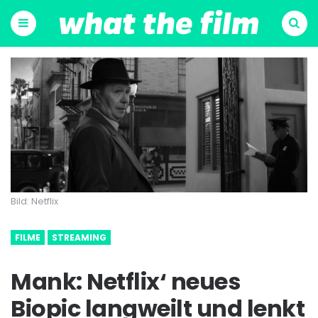
Menu
Suchen
Bild: Netflix
FILME
STREAMING
Mank: Netflix‘ neues
Biopic langweilt und lenkt