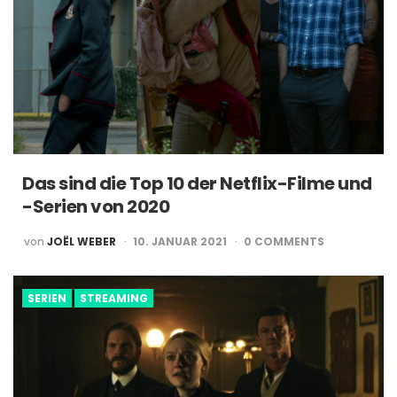
Das sind die Top 10 der Netflix-Filme und
-Serien von 2020
POSTED
von
JOËL WEBER
10. JANUAR 2021
0
COMMENTS
BY
SERIEN
STREAMING