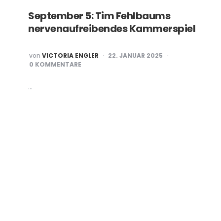
September 5: Tim Fehlbaums
nervenaufreibendes Kammerspiel
POSTED
von
VICTORIA ENGLER
22. JANUAR 2025
BY
0 KOMMENTARE
…