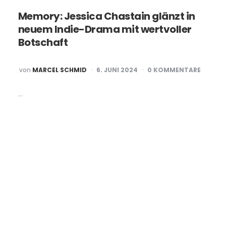
Memory: Jessica Chastain glänzt in
neuem Indie-Drama mit wertvoller
Botschaft
POSTED
von
MARCEL SCHMID
6. JUNI 2024
0 KOMMENTARE
BY
…