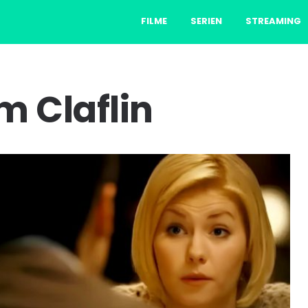
FILME
SERIEN
STREAMING
m Claflin