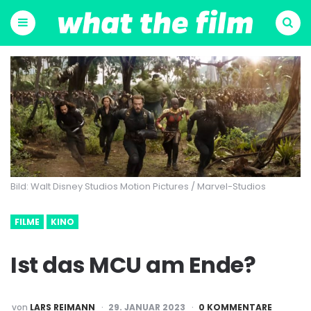
Menu
Suchen
Bild: Walt Disney Studios Motion Pictures / Marvel-Studios
FILME
KINO
Ist das MCU am Ende?
POSTED
von
LARS REIMANN
29. JANUAR 2023
0 KOMMENTARE