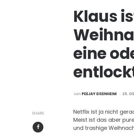
Klaus i
Weihnac
eine od
entlock
POSTED
von
PEEJAY EISENHEIM
25. D
BY
Netflix ist ja nicht g
SHARE
Meist ist das aber pur
und trashige Weihnacht