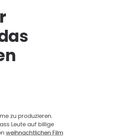
r
 das
en
lme zu produzieren.
ss Leute auf billige
nen
weihnachtlichen Film