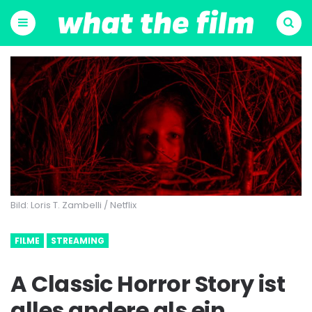
Menu
Suchen
Bild: Loris T. Zambelli / Netflix
FILME
STREAMING
A Classic Horror Story ist
alles andere als ein