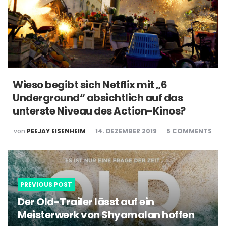
Wieso begibt sich Netflix mit „6
Underground“ absichtlich auf das
unterste Niveau des Action-Kinos?
POSTED
von
PEEJAY EISENHEIM
14. DEZEMBER 2019
5
COMMENTS
BY
Post
navigation
PREVIOUS POST
Der Old-Trailer lässt auf ein
Meisterwerk von Shyamalan hoffen