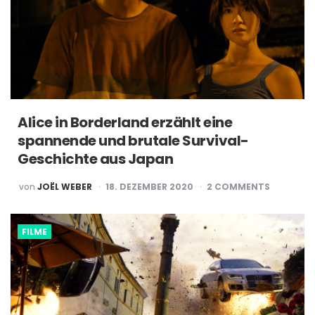
Alice in Borderland erzählt eine
spannende und brutale Survival-
Geschichte aus Japan
POSTED
von
JOËL WEBER
18. DEZEMBER 2020
2
COMMENTS
BY
FILME