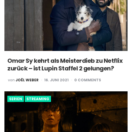
Omar Sy kehrt als Meisterdieb zu Netflix
zurück – ist Lupin Staffel 2 gelungen?
POSTED
von
JOËL WEBER
16. JUNI 2021
0
COMMENTS
BY
SERIEN
STREAMING