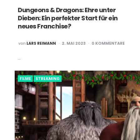
Dungeons & Dragons: Ehre unter
Dieben: Ein perfekter Start für ein
neues Franchise?
POSTED
von
LARS REIMANN
2. MAI 2023
0 KOMMENTARE
BY
…
FILME
STREAMING