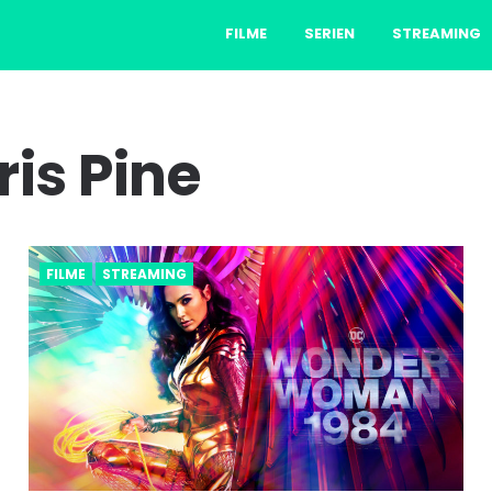
FILME
SERIEN
STREAMING
ris Pine
FILME
STREAMING