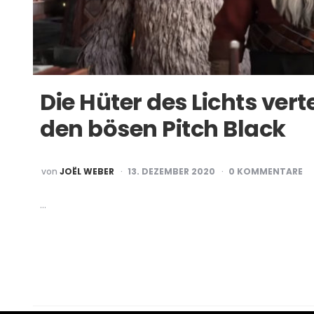
Die Hüter des Lichts ver
den bösen Pitch Black
POSTED
von
JOËL WEBER
13. DEZEMBER 2020
0 KOMMENTARE
BY
…