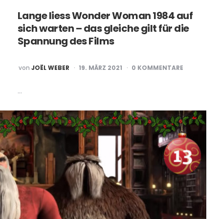
Lange liess Wonder Woman 1984 auf
sich warten – das gleiche gilt für die
Spannung des Films
POSTED
von
JOËL WEBER
19. MÄRZ 2021
0 KOMMENTARE
BY
…