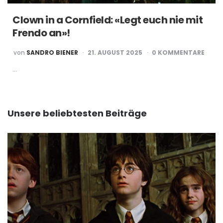
Clown in a Cornfield: «Legt euch nie mit
Frendo an»!
POSTED
von
SANDRO BIENER
21. AUGUST 2025
0 KOMMENTARE
BY
…
Unsere beliebtesten Beiträge