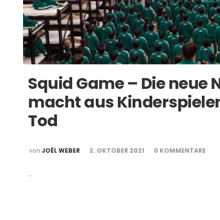
Squid Game – Die neue N
macht aus Kinderspielen
Tod
POSTED
von
JOËL WEBER
2. OKTOBER 2021
0 KOMMENTARE
BY
…