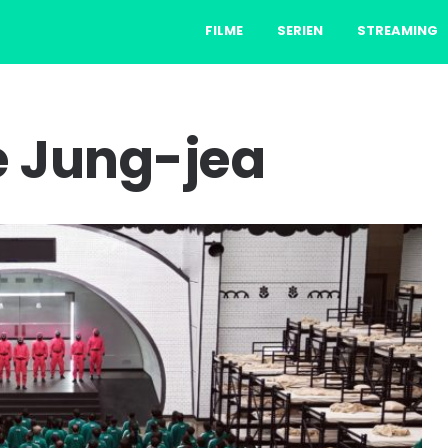
FILME
SERIEN
STREAMING
e Jung-jea