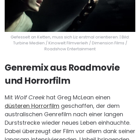
Gefesselt an Ketten, muss sich Liz erstmal orientieren. | Bild:
Turbine Medien / Kinowelt Filmverleih / Dimension Films /
Roadshow Entertainment
Genremix aus Roadmovie
und Horrorfilm
Mit
Wolf Creek
hat Greg McLean einen
düsteren Horrorfilm
geschaffen, der dem
australischen Genrefilm nach einer langen
Durststrecke wieder neues Leben einhauchte.
Dabei überzeugt der Film vor allem dank seiner
langsam intensivierenden, Unheil bringenden