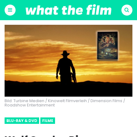
Menu
Suchen
Bild: Turbine Medien / Kinowelt Filmverleih / Dimension Films /
Roadshow Entertainment
BLU-RAY & DVD
FILME