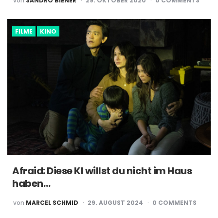
von
SANDRO BIENER
29. OKTOBER 2020
0
COMMENTS
BY
FILME
KINO
Afraid: Diese KI willst du nicht im Haus
haben…
POSTED
von
MARCEL SCHMID
29. AUGUST 2024
0
COMMENTS
BY