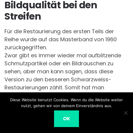
Bildqualität bei den
Streifen
Für die Restaurierung des ersten Teils der
Reihe wurde auf das Masterband von 1960
zurückgegriffen.
Zwar gibt es immer wieder mal aufblitzende
Schmutzpartikel oder ein Bildrauschen zu
sehen, aber man kann sagen, dass diese
Version zu den besseren Schwarzweiss-
Restaurierungen zählt. Somit hat man
zumindest, was die Kontraste und die Schärfe
Diese Website benutzt Cookies. Wenn du die Website weiter
anbelangt, eine gute Blu-ray vor sich, die auch
nutzt, gehen wir von deinem Einverständnis aus.
die nachträglich hinzugefügten Szenen, mit
OK
Ausnahme eines leichten Rauschen, gut
ergänzt. Der Ton ist leider nur in Stereo