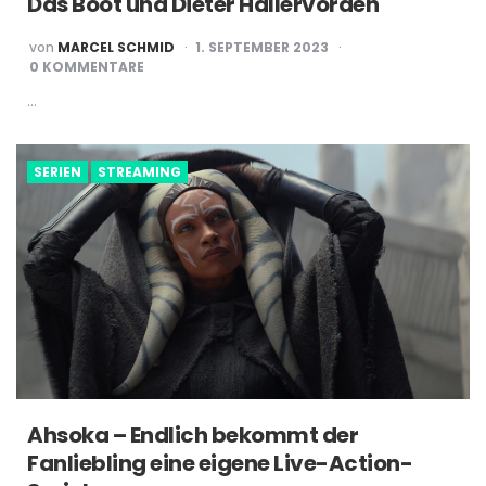
Das Boot und Dieter Hallervorden
POSTED
von
MARCEL SCHMID
1. SEPTEMBER 2023
BY
0 KOMMENTARE
…
SERIEN
STREAMING
Ahsoka – Endlich bekommt der
Fanliebling eine eigene Live-Action-