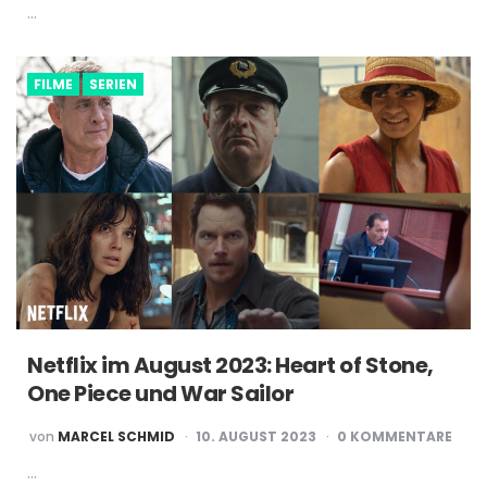
…
FILME
SERIEN
Netflix im August 2023: Heart of Stone,
One Piece und War Sailor
POSTED
von
MARCEL SCHMID
10. AUGUST 2023
0 KOMMENTARE
BY
…