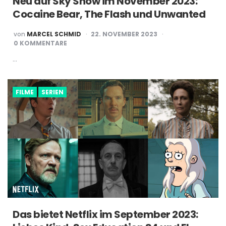
Neu auf Sky Show im November 2023:
Cocaine Bear, The Flash und Unwanted
POSTED
von
MARCEL SCHMID
22. NOVEMBER 2023
BY
0 KOMMENTARE
…
FILME
SERIEN
Das bietet Netflix im September 2023: