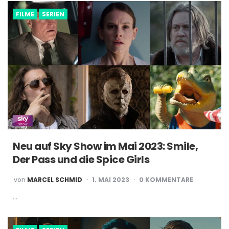
FILME
SERIEN
Neu auf Sky Show im Mai 2023: Smile,
Der Pass und die Spice Girls
POSTED
von
MARCEL SCHMID
1. MAI 2023
0 KOMMENTARE
BY
…