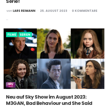
Serie!
POSTED
von
LARS REIMANN
25. AUGUST 2023
0 KOMMENTARE
BY
…
FILME
SERIEN
Neu auf Sky Show im August 2023:
M3GAN, Bad Behaviour und She Said