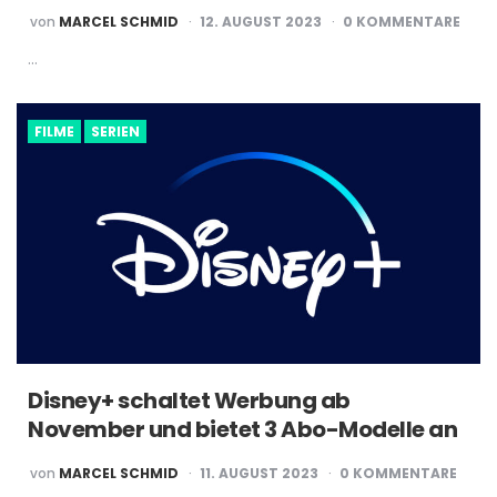
POSTED
von
MARCEL SCHMID
12. AUGUST 2023
0 KOMMENTARE
BY
…
FILME
SERIEN
Disney+ schaltet Werbung ab
November und bietet 3 Abo-Modelle an
POSTED
von
MARCEL SCHMID
11. AUGUST 2023
0 KOMMENTARE
BY