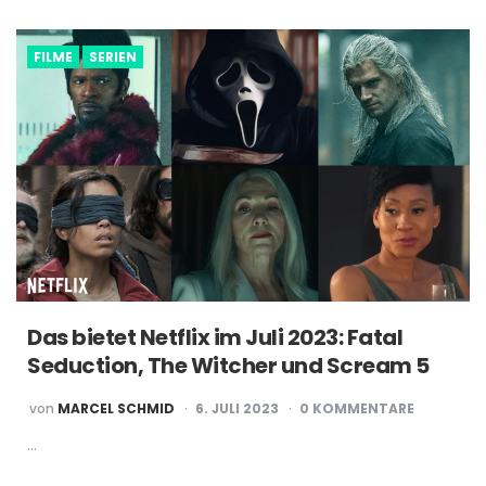
FILME
SERIEN
Das bietet Netflix im Juli 2023: Fatal
Seduction, The Witcher und Scream 5
POSTED
von
MARCEL SCHMID
6. JULI 2023
0 KOMMENTARE
BY
…