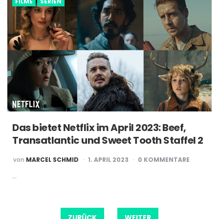
FILME
SERIEN
Das bietet Netflix im April 2023: Beef,
Transatlantic und Sweet Tooth Staffel 2
POSTED
von
MARCEL SCHMID
1. APRIL 2023
0 KOMMENTARE
BY
…
Beitragsnavigation
ZURÜCK
WEITER