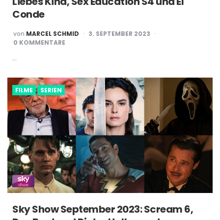
Liebes Kind, Sex Education S4 und El
Conde
POSTED
von
MARCEL SCHMID
3. SEPTEMBER 2023
BY
0 KOMMENTARE
…
FILME
SERIEN
Sky Show September 2023: Scream 6,