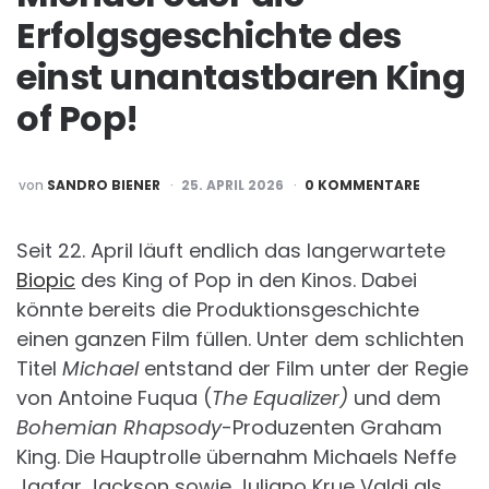
Erfolgsgeschichte des
einst unantastbaren King
of Pop!
POSTED
von
SANDRO BIENER
25. APRIL 2026
0 KOMMENTARE
BY
Seit 22. April läuft endlich das langerwartete
Biopic
des King of Pop in den Kinos. Dabei
könnte bereits die Produktionsgeschichte
einen ganzen Film füllen. Unter dem schlichten
Titel
Michael
entstand der Film unter der Regie
von Antoine Fuqua (
The Equalizer)
und dem
Bohemian Rhapsody
-Produzenten Graham
King. Die Hauptrolle übernahm Michaels Neffe
Jaafar Jackson sowie Juliano Krue Valdi als