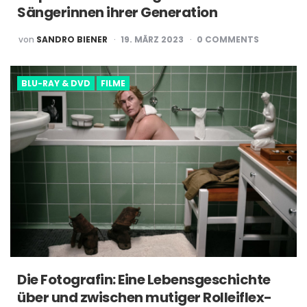
Sängerinnen ihrer Generation
POSTED
von
SANDRO BIENER
19. MÄRZ 2023
0
COMMENTS
BY
BLU-RAY & DVD
FILME
Die Fotografin: Eine Lebensgeschichte
über und zwischen mutiger Rolleiflex-