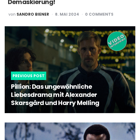
Demaskierung!
POSTED
von
SANDRO BIENER
8. MAI 2024
0
COMMENTS
BY
Post
navigation
PREVIOUS POST
Pillion: Das ungewöhnliche
Liebesdrama mit Alexander
Skarsgård und Harry Melling