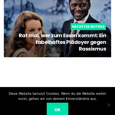
NÄCHSTER BEITRAG
Rat mal, wer zum Essen kommt: Ein
fabelhaftes Plädoyer gegen
Rassismus
what the film - Schweizer Blog für Filme und Serien |
Diese Website benutzt Cookies. Wenn du die Website weiter
Impressum
nutzt, gehen wir von deinem Einverständnis aus.
OK