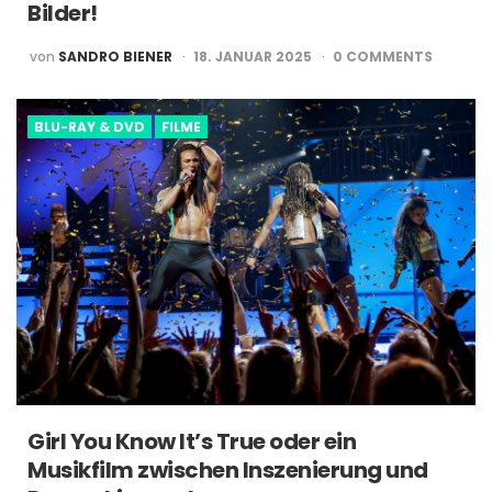
Bilder!
POSTED
von
SANDRO BIENER
18. JANUAR 2025
0
COMMENTS
BY
BLU-RAY & DVD
FILME
Girl You Know It’s True oder ein
Musikfilm zwischen Inszenierung und