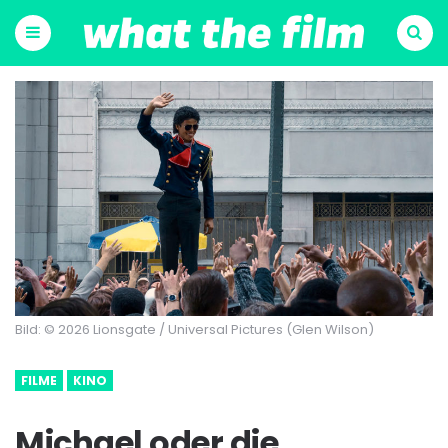
Menu
Suchen
Bild: © 2026 Lionsgate / Universal Pictures (Glen Wilson)
FILME
KINO
Michael oder die