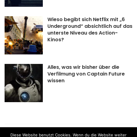
Wieso begibt sich Netflix mit „6
Underground“ absichtlich auf das
unterste Niveau des Action-
Kinos?
Alles, was wir bisher über die
Verfilmung von Captain Future
wissen
what the film - Schweizer Blog für Filme und Serien |
Diese Website benutzt Cookies. Wenn du die Website weiter
Impressum