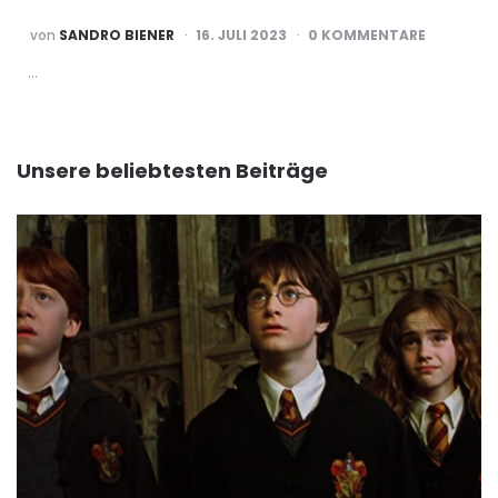
POSTED
von
SANDRO BIENER
16. JULI 2023
0 KOMMENTARE
BY
…
Unsere beliebtesten Beiträge