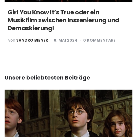
Girl You Know It’s True oder ein
Musikfilm zwischen Inszenierung und
Demaskierung!
POSTED
von
SANDRO BIENER
8. MAI 2024
0 KOMMENTARE
BY
…
Unsere beliebtesten Beiträge