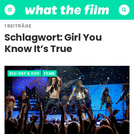
Menu
Suchen
1 BEITRÄGE
Schlagwort:
Girl You
Know It’s True
BLU-RAY & DVD
FILME