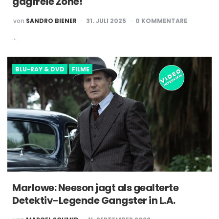
gagfreie Zone!
POSTED
von
SANDRO BIENER
31. JULI 2025
0 KOMMENTARE
BY
…
BLU-RAY & DVD
FILME
Marlowe: Neeson jagt als gealterte
Detektiv-Legende Gangster in L.A.
POSTED