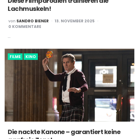
Diese Filmparodien trainieren die
Lachmuskeln!
POSTED
von
SANDRO BIENER
13. NOVEMBER 2025
BY
0 KOMMENTARE
…
FILME
KINO
Die nackte Kanone – garantiert keine