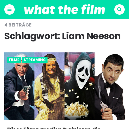
Menu
Suchen
4 BEITRÄGE
Schlagwort:
Liam Neeson
FILME
STREAMING