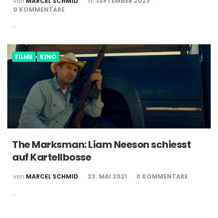
von
MARCEL SCHMID
11. SEPTEMBER 2023
BY
0 KOMMENTARE
…
FILME
KINO
The Marksman: Liam Neeson schiesst
auf Kartellbosse
POSTED
von
MARCEL SCHMID
23. MAI 2021
0 KOMMENTARE
BY
…