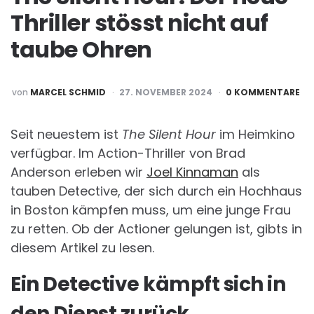
Thriller stösst nicht auf
taube Ohren
POSTED
von
MARCEL SCHMID
27. NOVEMBER 2024
0 KOMMENTARE
BY
Seit neuestem ist
The Silent Hour
im Heimkino
verfügbar. Im Action-Thriller von Brad
Anderson erleben wir
Joel Kinnaman
als
tauben Detective, der sich durch ein Hochhaus
in Boston kämpfen muss, um eine junge Frau
zu retten. Ob der Actioner gelungen ist, gibts in
diesem Artikel zu lesen.
Ein Detective kämpft sich in
den Dienst zurück