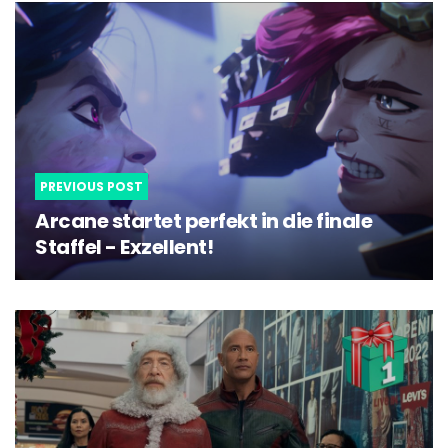
Post
navigation
PREVIOUS POST
Arcane startet perfekt in die finale
Staffel - Exzellent!