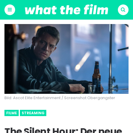
Menu
Suchen
Bild: Ascot Elite Entertainment / Screenshot Obergangster
FILME
STREAMING
The Silent Hour: Der neue