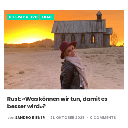
BY
BLU-RAY & DVD
FILME
Rust: «Was können wir tun, damit es
besser wird»?
POSTED
von
SANDRO BIENER
21. OKTOBER 2025
0
COMMENTS
BY