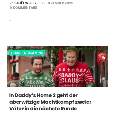
POSTED
von
JOËL WEBER
21. DEZEMBER 2020
BY
0 KOMMENTARE
…
FILME
STREAMING
In Daddy’s Home 2 geht der
aberwitzige Machtkampf zweier
Väter in die nächste Runde