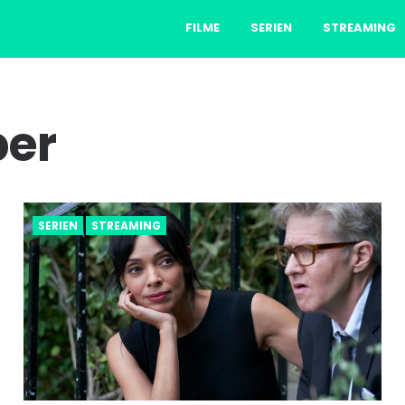
FILME
SERIEN
STREAMING
ber
SERIEN
STREAMING