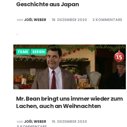
Geschichte aus Japan
POSTED
von
JOËL WEBER
18. DEZEMBER 2020
2 KOMMENTARE
BY
…
FILME
SERIEN
Mr. Bean bringt uns immer wieder zum
Lachen, auch an Weihnachten
POSTED
von
JOËL WEBER
15. DEZEMBER 2020
BY
0 KOMMENTARE