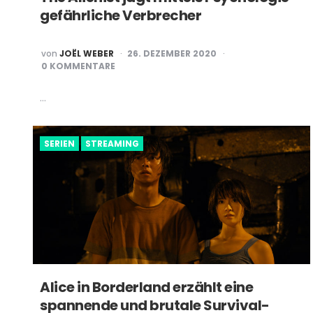
gefährliche Verbrecher
POSTED
von
JOËL WEBER
26. DEZEMBER 2020
BY
0 KOMMENTARE
…
SERIEN
STREAMING
Alice in Borderland erzählt eine
spannende und brutale Survival-