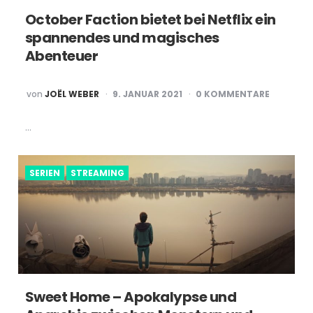
October Faction bietet bei Netflix ein
spannendes und magisches
Abenteuer
POSTED
von
JOËL WEBER
9. JANUAR 2021
0 KOMMENTARE
BY
…
SERIEN
STREAMING
Sweet Home – Apokalypse und