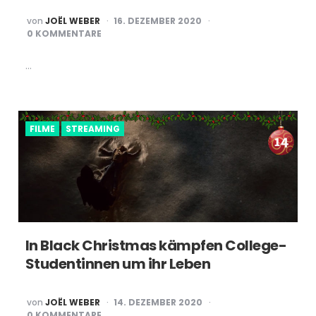
POSTED
von
JOËL WEBER
16. DEZEMBER 2020
BY
0 KOMMENTARE
…
FILME
STREAMING
In Black Christmas kämpfen College-
Studentinnen um ihr Leben
POSTED
von
JOËL WEBER
14. DEZEMBER 2020
BY
0 KOMMENTARE