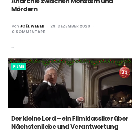
Anarchie zwischen Monstern und
Mördern
POSTED
von
JOËL WEBER
29. DEZEMBER 2020
BY
0 KOMMENTARE
…
FILME
Der kleine Lord – ein Filmklassiker über
Nächstenliebe und Verantwortung