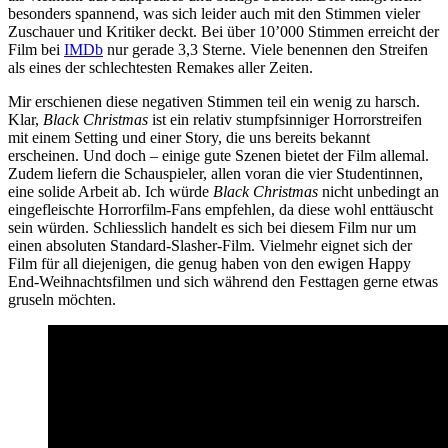
besonders spannend, was sich leider auch mit den Stimmen vieler
Zuschauer und Kritiker deckt. Bei über 10’000 Stimmen erreicht der
Film bei
IMDb
nur gerade 3,3 Sterne. Viele benennen den Streifen
als eines der schlechtesten Remakes aller Zeiten.
Mir erschienen diese negativen Stimmen teil ein wenig zu harsch.
Klar,
Black Christmas
ist ein relativ stumpfsinniger Horrorstreifen
mit einem Setting und einer Story, die uns bereits bekannt
erscheinen. Und doch – einige gute Szenen bietet der Film allemal.
Zudem liefern die Schauspieler, allen voran die vier Studentinnen,
eine solide Arbeit ab. Ich würde
Black Christmas
nicht unbedingt an
eingefleischte Horrorfilm-Fans empfehlen, da diese wohl enttäuscht
sein würden. Schliesslich handelt es sich bei diesem Film nur um
einen absoluten Standard-Slasher-Film. Vielmehr eignet sich der
Film für all diejenigen, die genug haben von den ewigen Happy
End-Weihnachtsfilmen und sich während den Festtagen gerne etwas
gruseln möchten.