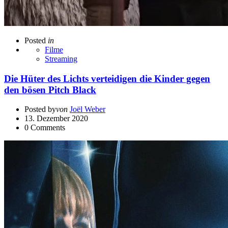
Posted
in
Filme
Streaming
Die Hüter des Lichts verteidigen die Kinder gegen
den bösen Pitch Black
Posted by
von
Joël Weber
13. Dezember 2020
0
Comments