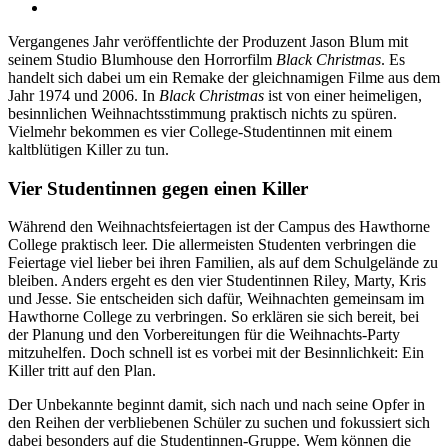
Vergangenes Jahr veröffentlichte der Produzent Jason Blum mit
seinem Studio Blumhouse den Horrorfilm
Black Christmas
. Es
handelt sich dabei um ein Remake der gleichnamigen Filme aus dem
Jahr 1974 und 2006. In
Black Christmas
ist von einer heimeligen,
besinnlichen Weihnachtsstimmung praktisch nichts zu spüren.
Vielmehr bekommen es vier College-Studentinnen mit einem
kaltblütigen Killer zu tun.
Vier Studentinnen gegen einen Killer
Während den Weihnachtsfeiertagen ist der Campus des Hawthorne
College praktisch leer. Die allermeisten Studenten verbringen die
Feiertage viel lieber bei ihren Familien, als auf dem Schulgelände zu
bleiben. Anders ergeht es den vier Studentinnen Riley, Marty, Kris
und Jesse. Sie entscheiden sich dafür, Weihnachten gemeinsam im
Hawthorne College zu verbringen. So erklären sie sich bereit, bei
der Planung und den Vorbereitungen für die Weihnachts-Party
mitzuhelfen. Doch schnell ist es vorbei mit der Besinnlichkeit: Ein
Killer tritt auf den Plan.
Der Unbekannte beginnt damit, sich nach und nach seine Opfer in
den Reihen der verbliebenen Schüler zu suchen und fokussiert sich
dabei besonders auf die Studentinnen-Gruppe. Wem können die