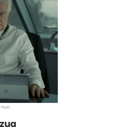
 FILMS
ezug