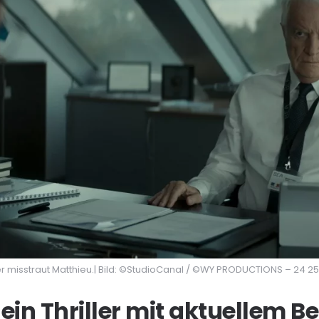
r misstraut Matthieu.| Bild: ©StudioCanal / ©WY PRODUCTIONS – 24 25
 ein Thriller mit aktuellem B