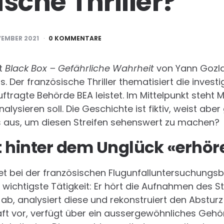
sche Thriller?
VEMBER 2021
0 KOMMENTARE
ft
Black Box – Gefährliche Wahrheit
von Yann Gozla
 Der französische Thriller thematisiert die investi
uftragte Behörde BEA leistet. Im Mittelpunkt steht 
lysieren soll. Die Geschichte ist fiktiv, weist aber
as aus, um diesen Streifen sehenswert zu machen?
t hinter dem Unglück «erhör
et bei der französischen Flugunfalluntersuchungs
 wichtigste Tätigkeit: Er hört die Aufnahmen des 
ab, analysiert diese und rekonstruiert den Absturz f
ft vor, verfügt über ein aussergewöhnliches Gehö