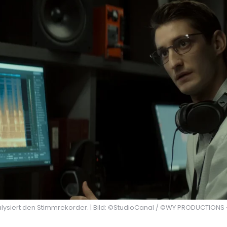
lysiert den Stimmrekorder. | Bild: ©StudioCanal / ©WY PRODUCTIONS 