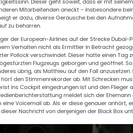
keitssinn. Dieser geht soweit, dass er mit seine
nderen Mitarbeitenden aneckt – insbesondere beim
neigt er dazu, diverse Geräusche bei den Aufnahme
auf zu beharren.
eger der European-Airlines auf der Strecke Dubai-Pa
em Verhalten nicht als Ermittler in Betracht gezoge
zter Pollock verschwindet. Dieser hatte einen Tag 
bgestürzten Flugzeugs geborgen und geöffnet. So 
nderes übrig, als Matthieu auf den Fall anzusetzen.
 hört den Stimmenrekorder ab. Mit Schrecken muss 
orist ins Cockpit eingedrungen ist und den Flieger 
edienberichterstattung meldet sich der Ehemann e
 eine Voicemail ab. Als er diese genauer anhört, er
dieser Nachricht von denjenigen der Black Box unt