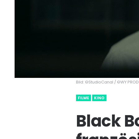
Bild: ©StudioCanal / ©WY PROD
FILME
KINO
Black B