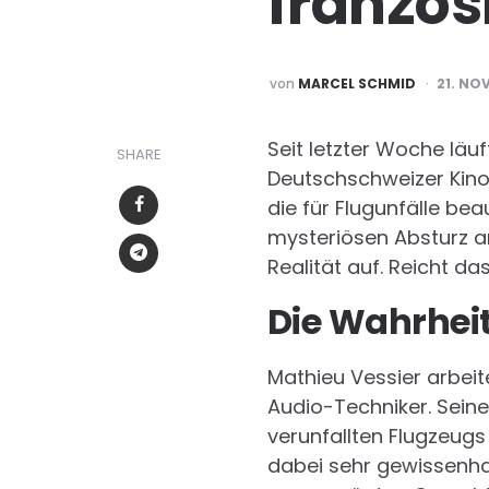
französi
POSTED
von
MARCEL SCHMID
21. NO
BY
Seit letzter Woche läu
SHARE
Deutschschweizer Kinos.
die für Flugunfälle bea
mysteriösen Absturz ana
Realität auf. Reicht d
Die Wahrhei
Mathieu Vessier arbeit
Audio-Techniker. Seine
verunfallten Flugzeugs 
dabei sehr gewissenha