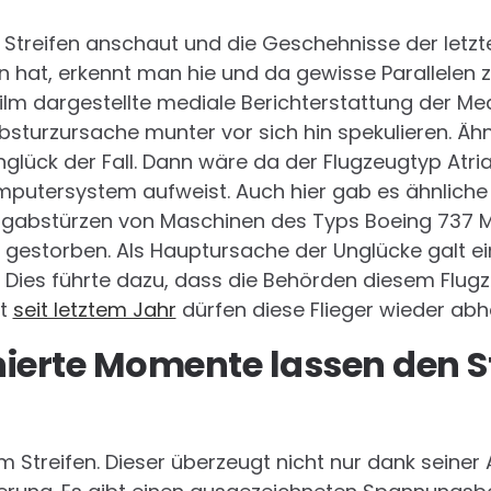
treifen anschaut und die Geschehnisse der letzten
hat, erkennt man hie und da gewisse Parallelen zu
Film dargestellte mediale Berichterstattung der Me
bsturzursache munter vor sich hin spekulieren. Ähn
ück der Fall. Dann wäre da der Flugzeugtyp Atrian
utersystem aufweist. Auch hier gab es ähnliche V
ugabstürzen von Maschinen des Typs Boeing 737 
estorben. Als Hauptursache der Unglücke galt ein
ies führte dazu, dass die Behörden diesem Flugz
st
seit letztem Jahr
dürfen diese Flieger wieder abh
ierte Momente lassen den S
Streifen. Dieser überzeugt nicht nur dank seiner A