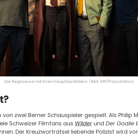
Die Regisseure mit ihren Hauptdarstellern. | Bild: SRF/Pascal Mora
t?
 von zwei Berner Schauspieler gespielt. Als Philip 
iele Schweizer Filmfans aus
Wilder
und
Der Goalie b
nen. Der Kreuzworträtsel liebende Polizist wird vo