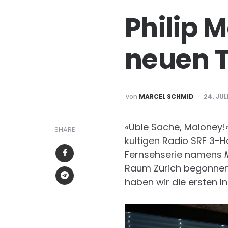
Philip 
neuen T
POSTED
von
MARCEL SCHMID
24. JUL
BY
«Üble Sache, Maloney!»
SHARE
kultigen Radio SRF 3-H
Fernsehserie namens
Raum Zürich begonnen. 
haben wir die ersten I