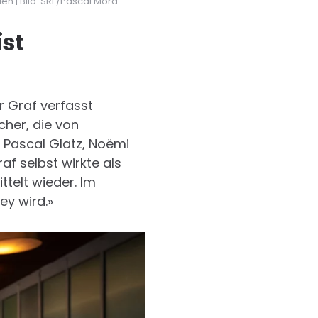
en | Bild: SRF/Pascal Mora
ist
r Graf verfasst
cher, die von
 Pascal Glatz, Noëmi
f selbst wirkte als
telt wieder. Im
ey wird.»