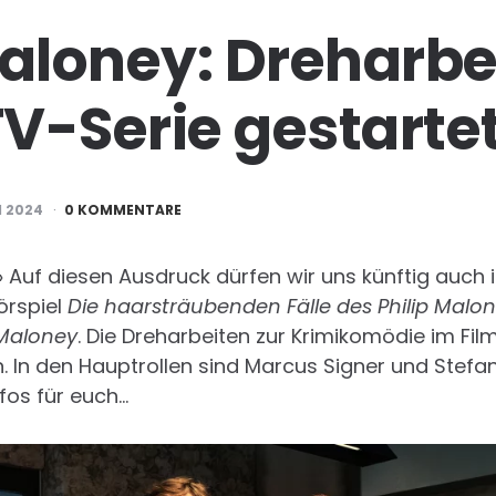
Maloney: Dreharbe
V-Serie gestarte
I 2024
0 KOMMENTARE
 Auf diesen Ausdruck dürfen wir uns künftig auch
örspiel
Die haarsträubenden Fälle des Philip Malo
Maloney
. Die Dreharbeiten zur Krimikomödie im Fil
In den Hauptrollen sind Marcus Signer und Stefan 
nfos für euch…