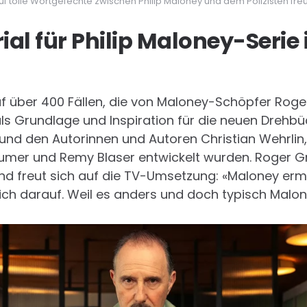
f tolle Wortgefechte zwischen Philip Maloney und dem Polizisten freu
al für Philip Maloney-Serie 
uf über 400 Fällen, die von Maloney-Schöpfer Roge
ls Grundlage und Inspiration für die neuen Drehbü
und den Autorinnen und Autoren Christian Wehrlin,
mer und Remy Blaser entwickelt wurden. Roger Gra
nd freut sich auf die TV-Umsetzung: «Maloney ermit
ich darauf. Weil es anders und doch typisch Malon