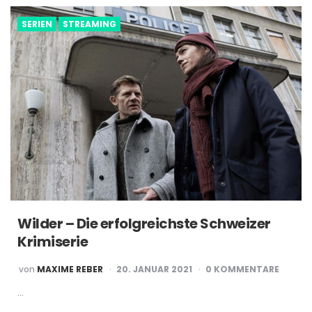
SERIEN
STREAMING
Wilder – Die erfolgreichste Schweizer
Krimiserie
POSTED
von
MAXIME REBER
20. JANUAR 2021
0 KOMMENTARE
BY
…