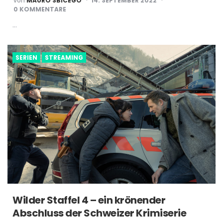
von
MAURO SBICEGO
14. SEPTEMBER 2022
BY
0 KOMMENTARE
…
SERIEN
STREAMING
Wilder Staffel 4 – ein krönender
Abschluss der Schweizer Krimiserie