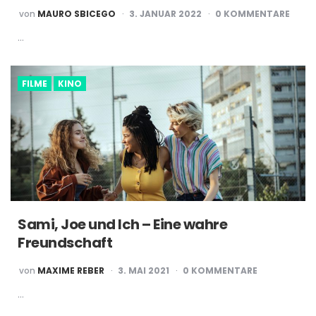
POSTED
von
MAURO SBICEGO
3. JANUAR 2022
0 KOMMENTARE
BY
…
FILME
KINO
Sami, Joe und Ich – Eine wahre
Freundschaft
POSTED
von
MAXIME REBER
3. MAI 2021
0 KOMMENTARE
BY
…