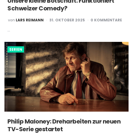
Unsere kleine Botschaft: Funktioniert
Schweizer Comedy?
POSTED
von
LARS REIMANN
31. OKTOBER 2025
0 KOMMENTARE
BY
…
SERIEN
Philip Maloney: Dreharbeiten zur neuen
TV-Serie gestartet