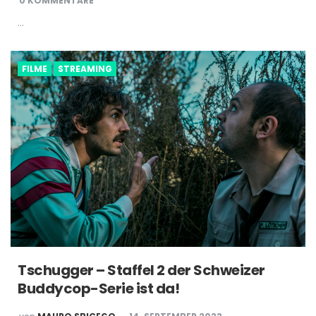
0 KOMMENTARE
…
FILME
STREAMING
Tschugger – Staffel 2 der Schweizer
Buddycop-Serie ist da!
POSTED