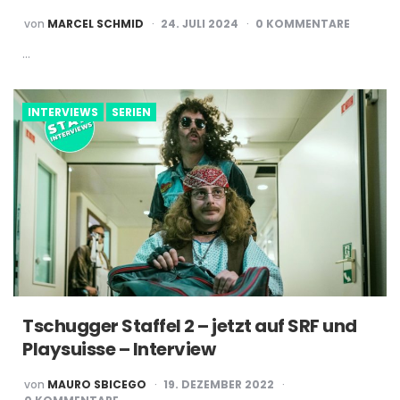
POSTED
von
MARCEL SCHMID
24. JULI 2024
0 KOMMENTARE
BY
…
INTERVIEWS
SERIEN
Tschugger Staffel 2 – jetzt auf SRF und
Playsuisse – Interview
POSTED
von
MAURO SBICEGO
19. DEZEMBER 2022
BY