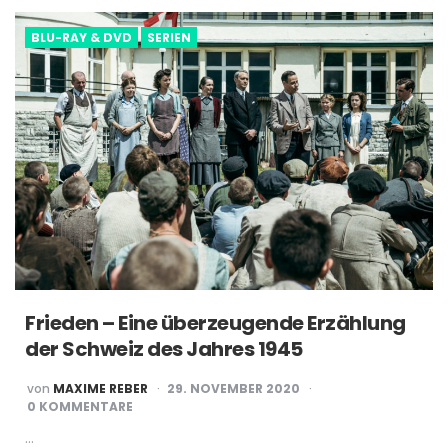
BLU-RAY & DVD
SERIEN
Frieden – Eine überzeugende Erzählung
der Schweiz des Jahres 1945
POSTED
von
MAXIME REBER
29. NOVEMBER 2020
BY
0 KOMMENTARE
…