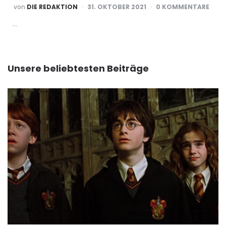
POSTED
von
DIE REDAKTION
31. OKTOBER 2021
0 KOMMENTARE
BY
…
Unsere beliebtesten Beiträge