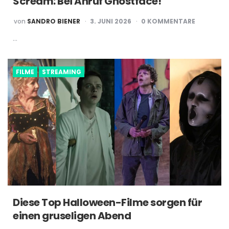
Scream: Bei Anruf Ghostface!
POSTED
von
SANDRO BIENER
3. JUNI 2026
0 KOMMENTARE
BY
…
FILME
STREAMING
Diese Top Halloween-Filme sorgen für
einen gruseligen Abend