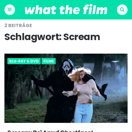
Menu
Suchen
2 BEITRÄGE
Schlagwort:
Scream
BLU-RAY & DVD
FILME