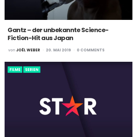
Gantz – der unbekannte Science-
Fiction-Hit aus Japan
POSTED
von
JOËL WEBER
20. MAI 2019
0
COMMENTS
BY
FILME
SERIEN