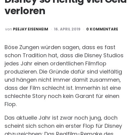
verloren
POSTED
von
PEEJAY EISENHEIM
16. APRIL 2019
0 KOMMENTARE
BY
Böse Zungen würden sagen, dass es fast
schon Tradition hat, dass die Disney Studios
jedes Jahr einen ordentlichen Filmflop
produzieren. Die Gründe dafür sind vielfältig
und hängen nicht immer damit zusammen,
dass der Film schlecht ist. Immerhin ist eine
schlechte Story noch kein Garant für einen
Flop.
Das aktuelle Jahr ist zwar noch jung, doch
scheint sich schon ein erster Flop für Disney
abzuzeichnen: Das Realfilm-Remake des