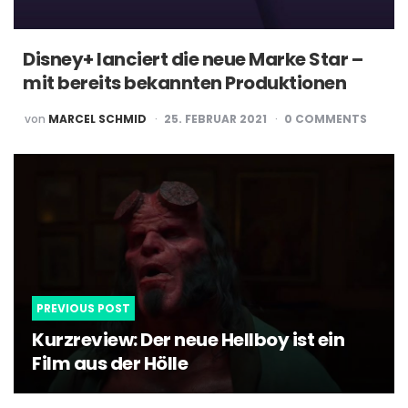
Disney+ lanciert die neue Marke Star –
mit bereits bekannten Produktionen
POSTED
von
MARCEL SCHMID
25. FEBRUAR 2021
0
COMMENTS
BY
Post
navigation
PREVIOUS POST
Kurzreview: Der neue Hellboy ist ein
Film aus der Hölle