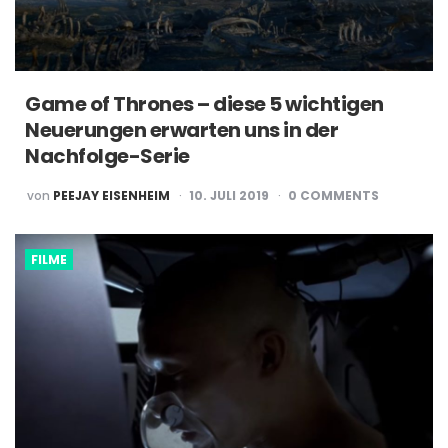
Game of Thrones – diese 5 wichtigen
Neuerungen erwarten uns in der
Nachfolge-Serie
POSTED
von
PEEJAY EISENHEIM
10. JULI 2019
0
COMMENTS
BY
FILME