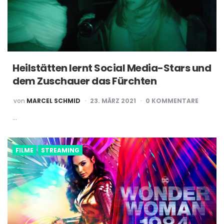
Heilstätten lernt Social Media-Stars und
dem Zuschauer das Fürchten
POSTED
von
MARCEL SCHMID
23. MÄRZ 2021
0 KOMMENTARE
BY
…
FILME
STREAMING