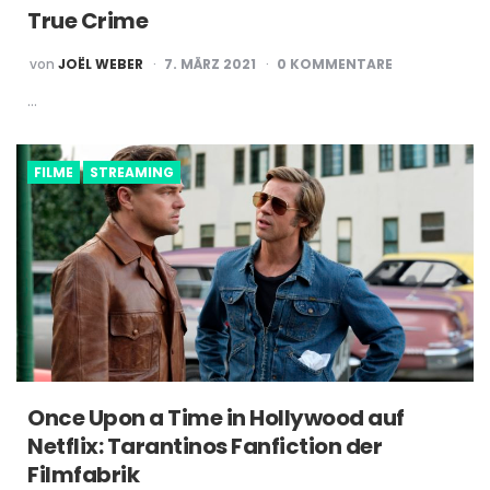
True Crime
POSTED
von
JOËL WEBER
7. MÄRZ 2021
0 KOMMENTARE
BY
…
FILME
STREAMING
Once Upon a Time in Hollywood auf
Netflix: Tarantinos Fanfiction der
Filmfabrik