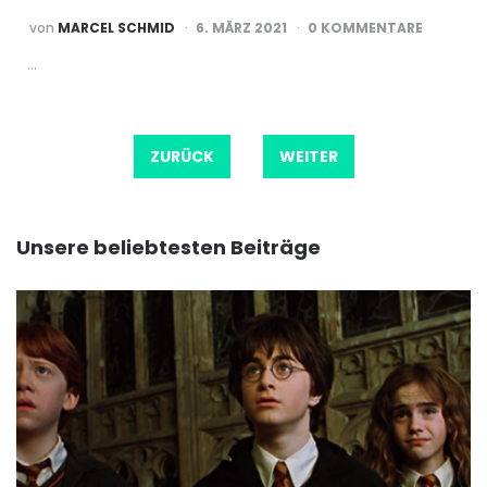
POSTED
von
MARCEL SCHMID
6. MÄRZ 2021
0 KOMMENTARE
BY
…
Beitragsnavigation
ZURÜCK
WEITER
Unsere beliebtesten Beiträge