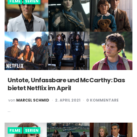
FILME
SERIEN
Untote, Unfassbare und McCarthy: Das
bietet Netflix im April
POSTED
von
MARCEL SCHMID
2. APRIL 2021
0 KOMMENTARE
BY
…
FILME
SERIEN