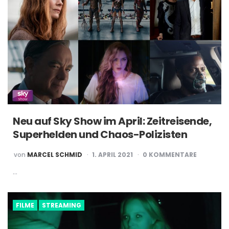
Neu auf Sky Show im April: Zeitreisende,
Superhelden und Chaos-Polizisten
POSTED
von
MARCEL SCHMID
1. APRIL 2021
0 KOMMENTARE
BY
…
FILME
STREAMING