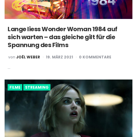
Lange liess Wonder Woman 1984 auf
sich warten – das gleiche gilt für die
Spannung des Films
POSTED
von
JOËL WEBER
19. MÄRZ 2021
0 KOMMENTARE
BY
…
FILME
STREAMING