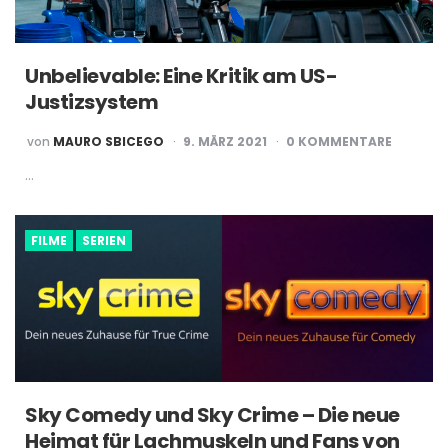
Unbelievable: Eine Kritik am US-
Justizsystem
POSTED
von
MAURO SBICEGO
9. MÄRZ 2021
0 KOMMENTARE
BY
…
FILME
SERIEN
Sky Comedy und Sky Crime – Die neue
Heimat für Lachmuskeln und Fans von