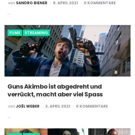
POSTED
von
SANDRO BIENER
9. APRIL 2021
0 KOMMENTARE
BY
…
FILME
STREAMING
Guns Akimbo ist abgedreht und
verrückt, macht aber viel Spass
POSTED
von
JOËL WEBER
3. APRIL 2021
0 KOMMENTARE
BY
…