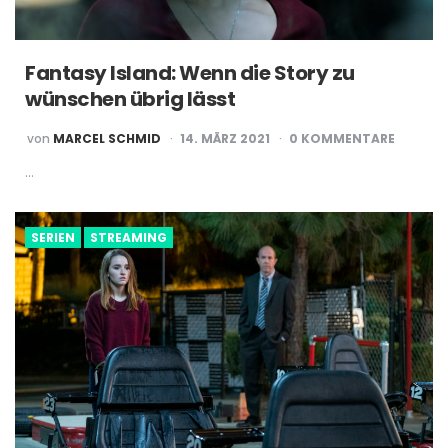
Fantasy Island: Wenn die Story zu
wünschen übrig lässt
POSTED
von
MARCEL SCHMID
14. MÄRZ 2021
0 KOMMENTARE
BY
…
SERIEN
STREAMING